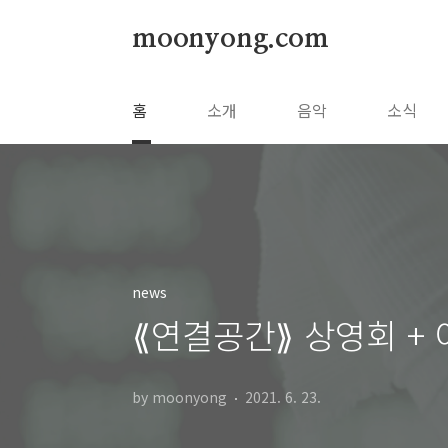
본문 바로가기
moonyong.com
홈
소개
음악
소식
news
⟪연결공간⟫ 상영회 +
by moonyong
2021. 6. 23.