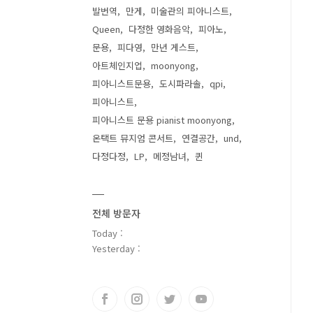
발번역
만게
미술관의 피아니스트
Queen
다정한 영화음악
피아노
문용
피다영
만년 게스트
아트체인지업
moonyong
피아니스트문용
도시파라솔
qpi
피아니스트
피아니스트 문용 pianist moonyong
온택트 뮤지엄 콘서트
연결공간
und
다정다정
LP
메정남녀
퀸
전체 방문자
Today :
Yesterday :