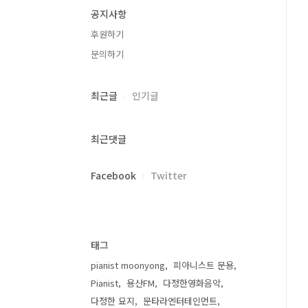
공지사항
후원하기
문의하기
최근글
인기글
최근댓글
Facebook
Twitter
태그
pianist moonyong
피아니스트 문용
Pianist
용산FM
다정한영화음악
다정한 묘지
문타라엔터테인먼트