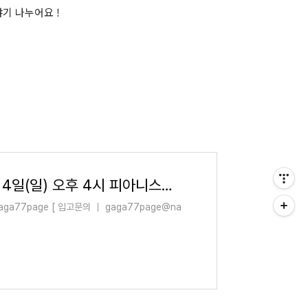
기 나누어요 !
[ARTISTTALK] 7월 4일(일) 오후 4시 피아니스트 문용 X 정소연 작가 아티스트 토크 - 연결공간 : gaga77pag
aga77page [ 입고문의 ｜ gaga77page@na