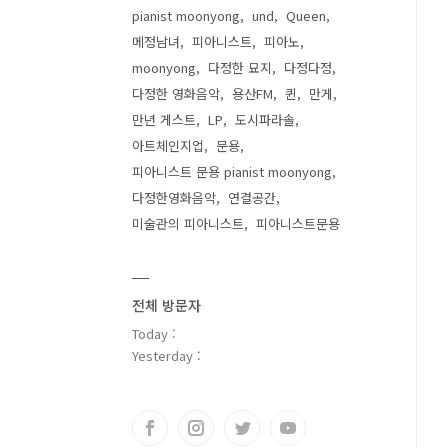
pianist moonyong
und
Queen
메정남녀
피아니스트
피아노
moonyong
다정한 묘지
다정다정
다정한 영화음악
용산FM
퀸
만게
만년 게스트
LP
도시파라솔
아트체인지업
문용
피아니스트 문용 pianist moonyong
다정한영화음악
연결공간
미술관의 피아니스트
피아니스트문용
전체 방문자
Today :
Yesterday :