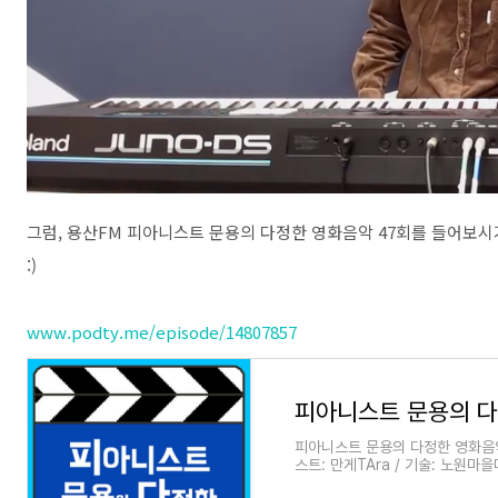
그럼, 용산FM 피아니스트 문용의 다정한 영화음악 47회를 들어보시
:)
www.podty.me/episode/14807857
피아니스트 문용의 다정한 영화음악 
스트: 만게TAra / 기술: 노원
(Side way , 2004) - ◇ 한줄