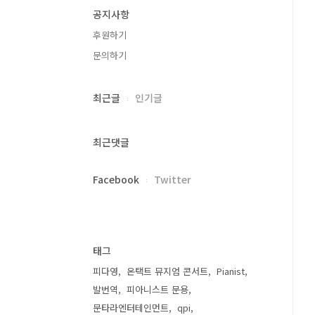
공지사항
후원하기
문의하기
최근글
인기글
최근댓글
Facebook
Twitter
태그
피다영
온택트 뮤지엄 콘서트
Pianist
발번역
피아니스트 문용
문타라엔터테인먼트
qpi