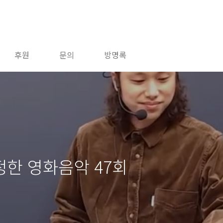
후원
문의
방명록
한 영화음악 47회