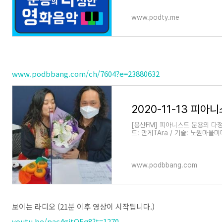
www.podty.me
www.podbbang.com/ch/7604?e=23880632
[용산FM] 피아니스트 문용의 다정
트: 만게TAra / 기술: 노원마을
de way , 2004) - ◇ 한줄거리 
www.podbbang.com
보이는 라디오 (21분 이후 영상이 시작됩니다.)
youtu.be/pac4gitOEq8?t=1270