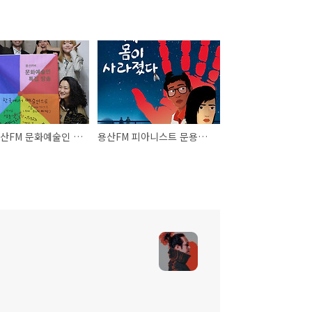
[1부] 용산FM 문화예술인 특집 방송 “한국에서 예술인으로 살아가기” (부제: 분노의 이빨)
용산FM 피아니스트 문용의 다정한 영화음악 45회