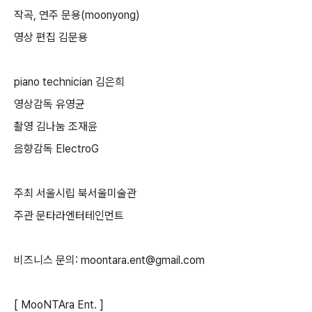
작곡, 연주 문용(moonyong)
영상 편집 김문용
piano technician 김은희
영상감독 유영균
촬영 김나눔 조재윤
음향감독 ElectroG
주최 서울시립 북서울미술관
주관 문타라엔터테인먼트
비즈니스 문의: moontara.ent@gmail.com
[ MooNTAra Ent. ]