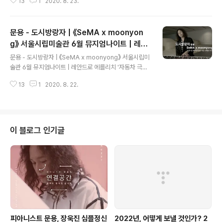
13
1
2020. 8. 23.
를리치(Leandro Erlich)의 '탑의 그림자' 안에서 《SeM
A x moonyong》 풀버전: https://youtu.be/ZGPXOb
oTGjU 작가는 늘 '타자라는 개념'에 흥미가 있다고 합니
문용 - 도시방랑자 | 《SeMA x moonyon
다. 작품 속에서 우리는 아사달이자 아사녀가 되어 상대를
바라볼 수 있습니다. ‘작가가 작품의 절반을 만들면 나머지
g》 서울시립미술관 6월 뮤지엄나이트 | 레안
글 내용
반은 관객 해석의 몫’이라고 작가는 말합니다. 피아노 연주
드로 에를리치 '자동차 극장'
문용 - 도시방랑자 | 《SeMA x moonyong》 서울시립미
로 작품 절반의 공간을 채우려 합니다. 저는 호수 아래에서
술관 6월 뮤지엄나이트 | 레안드로 에를리치 '자동차 극장'
아사녀의 달을 연주하겠습니다. 여러분들은 호수 위에서
#서울시립미술관 #뮤지엄나이트 #moonyong 레안드로
아사달의 관점으로 감상해주시길 바랍니다. ..
13
1
2020. 8. 22.
에를리치(Leandro Erlich)의 '자동차 극장' 앞에서 《Se
MA x moonyong》 풀버전: https://youtu.be/ZGPX
OboTGjU 모래로 된 자동차들이 모여서 자신들과 비슷한
자동차들이 방랑하는 모습을 관람하고 있습니다. 우리 인
간들이 극장에 모여 영화를 관람하는 것과 비슷한 모습입
이 블로그 인기글
니다. 영화관람이란 결국 인간사 구경이 아닐까 생각이 듭
니다. 영화 속 기승전결 따라 갈등 겪고 해결해가는 과정,
우리는 그 방랑을 감상하고 있습니다. 문용 유튜브 채널 구
독하기: https://www.youtube.com..
피아니스트 문용, 장욱진 심플정신
2022년, 어떻게 보낼 것인가? 2