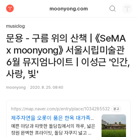
검색하기
moonyong.com
티스토리
musiclog
문용 - 구름 위의 산책 | 《SeMA
x moonyong》 서울시립미술관
6월 뮤지엄나이트 | 이성근 '인간,
사랑, 빛'
moonyong
2020. 8. 25. 08:40
https://map.naver.com/p/entry/place/1034285532
광고
제주자연을 오롯이 품은 한옥 대가족형
감성돌집 8인까지
예쁜 마당과 따뜻한 돌담집에서의 하루, 넓은
정원 완벽한 프라이빗, 돌담 자쿠지 넓고 탁