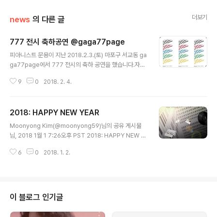
더보기
news
의 다른 글
777 전시 축하공연 @gaga77page
글 내용
피아니스트 문용이 지난 2018.2.3.(토) 마포구 서교동 ga
ga77page에서 777 전시의 축하 공연을 했습니다.자세
한 정보는 아래와 같습니다. 2017년 7월, NOVO와 만났
9
0
2018. 2. 4.
던 7명의 7구들이 gaga77page에서 다시 만난다. "Kn
ow Thyself"라는 주제로 많은 이야기를 공유했던 NOV
O와 7구들이 자신의 이야기를 작품으로 풀어내어 또다른
2018: HAPPY NEW YEAR
만남을 기다리고 있다. NOVO와 7구들은 다양한 사람들
글 내용
의 만남인만큼 그림, 오브제, 詩, 공예, 설치에 이르는 다양
Moonyong Kim(@moonyong59)님의 공유 게시물
한 장르를 선보인다. ▶전시 정보 www.777friends.mo
님, 2018 1월 1 7:26오후 PST 2018: HAPPY NEW Y
doo.at ----------------------------------------
EAR 2018년은 스탠리 큐브릭의 영화 '2001: 스페이스
--- ▷참여 작가 NOVO . TAra . 65asis . 김기주 문나인
6
0
2018. 1. 2.
오디세이’ 개봉 50주년입니다. 오래된 영화이지만, 시공간
. 원스타..
을 넘어 현재까지도 많은 이들에게 영감을 주고 있습니다.
크리스토퍼 놀란의 ‘인터스텔라’ 역시 많은 영향을 받은 작
품일 것입니다. 삶을 개척하는 유일한 방법은 어려움이 닥
쳤을 때 주저앉지 말고, 용기를 내어 박차고 나아가는 것입
이 블로그 인기글
니다. '인터스텔라'의 쿠퍼나 '2001: 스페이스 오디세이'의
보우만 처럼 말입니다. 저는 새 앨범에 대한 강박으로 HAL