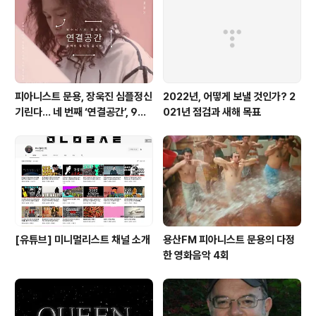
9000의 메인 기판실인지, 아님 5차원 공간인지 모를 곳에
갇혔습니다. 올해는 이 공간을 탈출해보도록 하..
피아니스트 문용, 장욱진 심플정신
2022년, 어떻게 보낼 것인가? 2
기린다… 네 번째 ‘연결공간’, 9월
021년 점검과 새해 목표
23일 최초 공개
[유튜브] 미니멀리스트 채널 소개
용산FM 피아니스트 문용의 다정
한 영화음악 4회